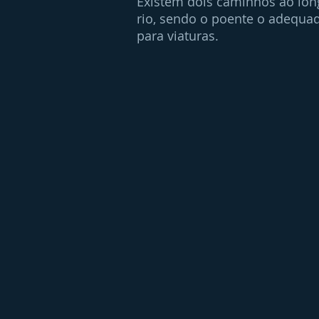
Existem dois caminhos ao lon
rio, sendo o poente o adequa
para viaturas.