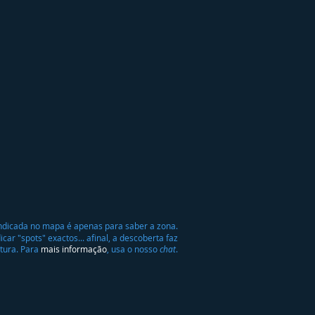
 indicada no mapa é apenas para saber a zona.
ar "spots" exactos... afinal, a descoberta faz
tura. Para
mais informação
, usa o nosso
chat
.