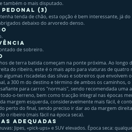
 e também o mais disputado.
 pedonal (3)
enha tenda de chão, esta opção é bem interessante, já do 
 abrigados debaixo do arvoredo denso.
io
o.
vência
ontado de sobreiro.
o
hos de terra batida começam na ponte próxima. Ao longo 
ita do ribeiro, este é o mais apto para viaturas de quatro 
o algumas riscadelas das silvas e sobreiros que envolvem 
nal, a 300 m do destino e término de ambos os caminhos, o
esafiante para carros "normais", sendo recomendada uma a
 todo-o-terreno, bem como tracção integral nas épocas me
da margem esquerda, consideravelmente mais fácil, é con
o perto do final, sendo preciso ir dar ao da margem direit
o o ribeiro (mais fácil na época seca).
ras adequadas
uvas: Jipes, «pick-ups» e SUV elevados. Época seca: qualqu