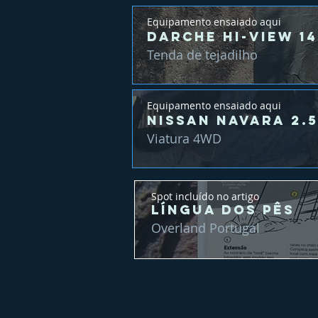
Equipamento ensaiado aqui
Darche Hi-View 14
Tenda de tejadilho
Equipamento ensaiado aqui
Nissan Navara 2.5
Viatura 4WD
Spot incluído no artigo
Língua dos Pês
Overland Portugal