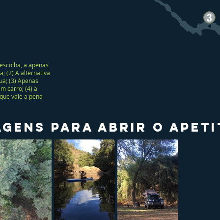
 escolha, a apenas
; (2) A alternativa
ua; (3) Apenas
m carro; (4) a
que vale a pena
agens para abrir o apeti