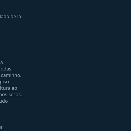
lado de lá
da
rodas,
o caminho.
 piso
ltura ao
nos secas.
tudo
a
er