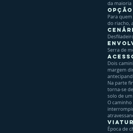
da maioria
Opção
Para quem t
do riacho,
Cenár
Desfiladeir
Envol
Serra de m
Acess
Dois camin
margem dire
antecipand
Na parte fi
torna-se d
solo de um
O caminho 
interrompid
atravessand
Viatu
Época de ch