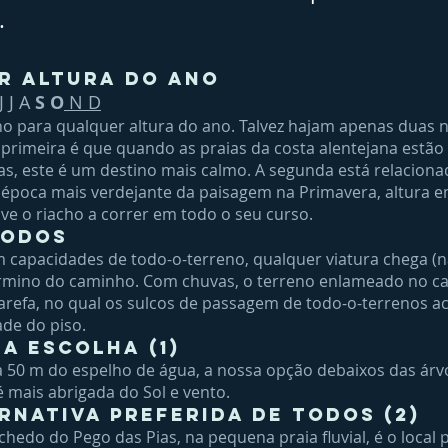
.
r altura do ano
J J A
S O
N D
no para qualquer altura do ano. Talvez hajam apenas duas 
 primeira é que quando as praias da costa alentejana estão
as, este é um destino mais calmo. A segunda está relacion
a época mais verdejante da paisagem na Primavera, altura 
ve o riacho a correr em todo o seu curso.
todos
capacidades de todo-o-terreno, qualquer viatura chega (
érmino do caminho. Com chuvas, o terreno enlameado no 
 tarefa, no qual os sulcos de passagem de todo-o-terrenos 
ade do piso.
a escolha (1)
a 50 m do espelho de água, a nossa opção debaixos das árv
 mais abrigada do Sol e vento.
rnativa preferida de todos (2)
chedo do Pego das Pias, na pequena praia fluvial, é o local 