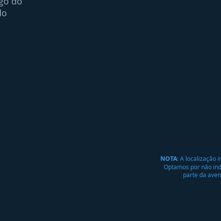
go do
do
NOTA
: A localização
Optamos por não indic
parte da aven