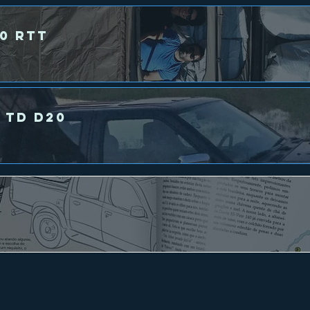
0 RTT
 TD D20