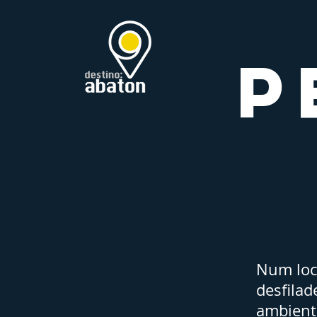
P
Num loc
desfilad
ambient