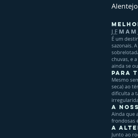
Alentejo
Melho
J F
M A M
É um desti
sazonais. A
sobrelotad
chuvas, e 
ainda se ou
Para 
Mesmo sem 
seca) ao t
dificulta a
irregularid
A noss
Ainda que 
frondosas é
A alte
Junto ao ro