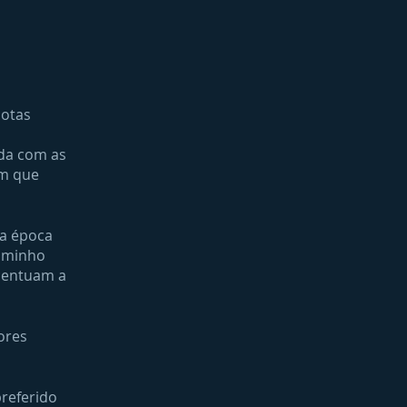
notas
ada com as
em que
na época
caminho
acentuam a
ores
preferido