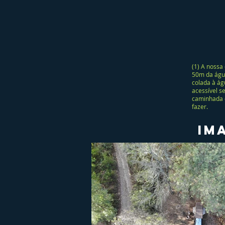
(1) A nossa
50m da água
colada à ág
acessível se
caminhada 
fazer.
Im