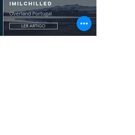
ImilChilled
Overland Portugal
LER ARTIGO
Pego das Pias
Alentejo, Portugal, Europa
ESPIAR SPOT
Isly
Atlas, Marrocos, África
ESPIAR SPOT