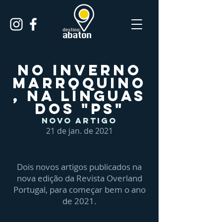
No inverno
marroquino
, na línguas
dos "Ps"
Novo Artigo
21 de jan. de 2021
Dois novos artigos publicados na
nova edição da Revista Overland
Portugal, para começar bem o ano
de 2021.