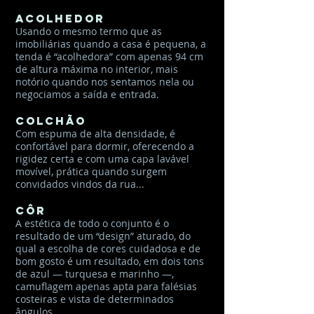
Acolhedor
Usando o mesmo termo que as
imobiliárias quando a casa é pequena, a
tenda é “acolhedora” com apenas 94 cm
de altura máxima no interior, mais
notório quando nos sentamos nela ou
negociamos a saída e entrada.
Colchão
Com espuma de alta densidade, é
confortável para dormir, oferecendo a
rigidez certa e com uma capa lavável
movível, prática quando surgem
convidados vindos da rua...
Côr
A estética de todo o conjunto é o
resultado de um “design” aturado, do
qual a escolha de cores cuidadosa e de
bom gosto é um resultado, em dois tons
de azul — turquesa e marinho —,
camuflagem apenas apta para falésias
costeiras e vista de determinados
ângulos