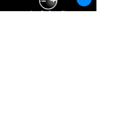
Asus ZenBeam E1
Imagem e video
Darche Hi-View 140 RTT
Tenda de tejadilho
Darche Intrepidor 140
Tenda de tejadilho