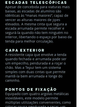
Escadas telescópicas
Apesar de concebida para viaturas mais
baixas, as escadas de alumínio são
idênticas às “manas maiores”, capaz de
vencer as alturas maiores de jipes
elevados. A mesma cinta que segura a
escada arrumada permite recolher e
segurá-la quando não tem ninguém no
interior, libertando o espaço por baixo da
tenda para melhor circulação.
Capa exterior
A resistente capa que envolve a tenda
quando fechada e arrumada pode ser
um empecilho, pendurada e a roçar o
chão. Mas a Tepui tem um sistema
simples com duas cintas que permite
mantê-la bem arrumada e longe do
caminho.
Pontos de fixação
Equipado com quatro argolas metálicas
inoxidáveis, este modelo permite
múltiplas utilizações convenientes, como
colocar roupa pendurada a secar, um