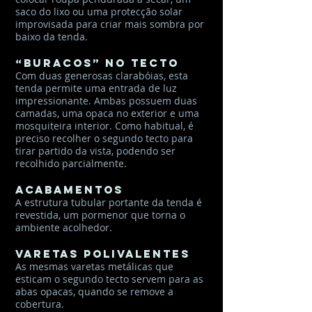
saco do lixo ou uma protecção solar
improvisada para criar mais sombra por
baixo da tenda.
“Buracos” no tecto
Com duas generosas clarabóias, esta
tenda permite uma entrada de luz
impressionante. Ambas possuem duas
camadas, uma opaca no exterior e uma
mosquiteira interior. Como habitual, é
preciso recolher o segundo tecto para
tirar partido da vista, podendo ser
recolhido parcialmente.
Acabamentos
A estrutura tubular portante da tenda é
revestida, um pormenor que torna o
ambiente acolhedor.
Varetas polivalentes
As mesmas varetas metálicas que
esticam o segundo tecto servem para as
abas opacas, quando se remove a
cobertura.